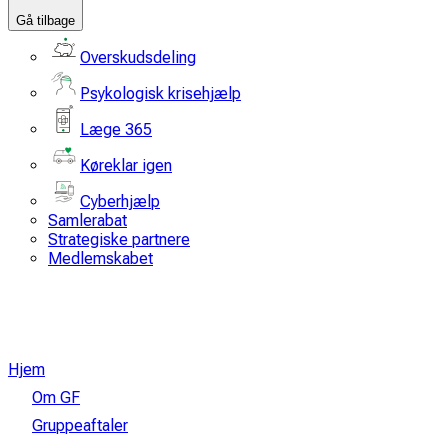
Gå tilbage
Overskudsdeling
Psykologisk krisehjælp
Læge 365
Køreklar igen
Cyberhjælp
Samlerabat
Strategiske partnere
Medlemskabet
Hjem
Om GF
Gruppeaftaler