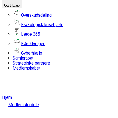
Gå tilbage
Overskudsdeling
Psykologisk krisehjælp
Læge 365
Køreklar igen
Cyberhjælp
Samlerabat
Strategiske partnere
Medlemskabet
Hjem
Medlemsfordele