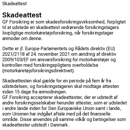
Skadeattest
Skadeattest
GF Forsikring er som skadesforsikringsvirksomhed, forpligtet
til at udstede en skadeattest vedrørende forsikringstagers
lovpligtige motorkøretøjsforsikring, når forsikringstager
anmoder om denne.
Dette er jf. Europa-Parlamentets og Rådets direktiv (EU)
2021/2118 af 24. november 2021 om ændring af direktiv
2009/103/EF om ansvarsforsikring for motorkøretøjer og
kontrollen med forsikringspligtens overholdelse
(motorkøretøjsforsikringsdirektivet).
Skadeattesten skal gælde for en periode på fem år fra
udstedelsen, og forsikringstageren skal modtage attesten
inden 15 dage fra anmodningen.
GF Forsikring accepterer skadeattester, der er udstedt af
andre forsikringsselskaber herunder attester, som er udstedet
i andre lande inden for Den Europæiske Union samt i lande,
som Unionen har indgået aftale med på det finansielle
område. Disse anvendes på samme vilkår
og betingelser som
skadeattester udstedt i Danmark.