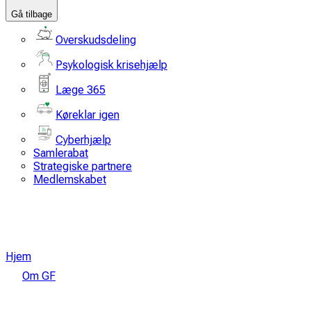
Gå tilbage
Overskudsdeling
Psykologisk krisehjælp
Læge 365
Køreklar igen
Cyberhjælp
Samlerabat
Strategiske partnere
Medlemskabet
Hjem
Om GF