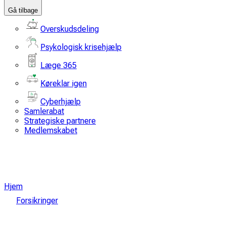
Gå tilbage
Overskudsdeling
Psykologisk krisehjælp
Læge 365
Køreklar igen
Cyberhjælp
Samlerabat
Strategiske partnere
Medlemskabet
Hjem
Forsikringer