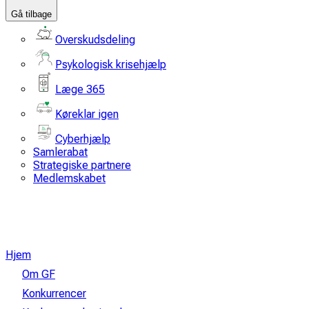
Gå tilbage
Overskudsdeling
Psykologisk krisehjælp
Læge 365
Køreklar igen
Cyberhjælp
Samlerabat
Strategiske partnere
Medlemskabet
Hjem
Om GF
Konkurrencer