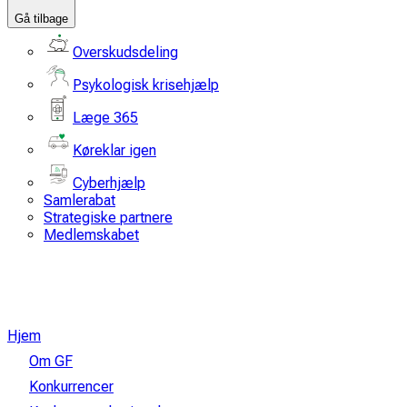
Gå tilbage
Overskudsdeling
Psykologisk krisehjælp
Læge 365
Køreklar igen
Cyberhjælp
Samlerabat
Strategiske partnere
Medlemskabet
Hjem
Om GF
Konkurrencer