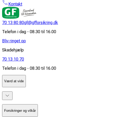
Kontakt
70 13 80 80
gf@gfforsikring.dk
Telefon i dag - 08.30 til 16.00
Bliv ringet op
Skadehjælp
70 13 10 70
Telefon i dag - 08.30 til 16.00
Værd at vide
Så let skifter du til GF
Kontakt os
Medlemskab med fordele
Gebyr og afgifter
Forsikringer og vilkår
Mit GF og Nemkonto