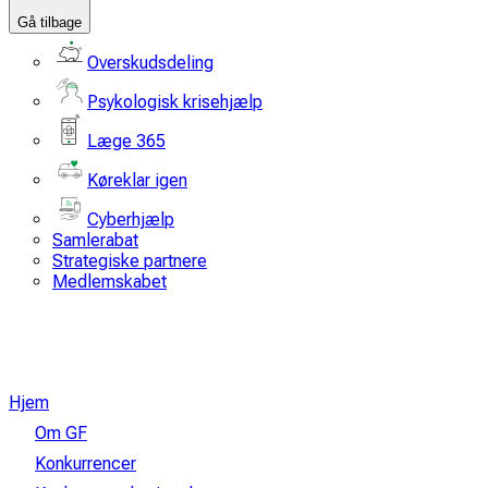
Gå tilbage
Overskudsdeling
Psykologisk krisehjælp
Læge 365
Køreklar igen
Cyberhjælp
Samlerabat
Strategiske partnere
Medlemskabet
Hjem
Om GF
Konkurrencer