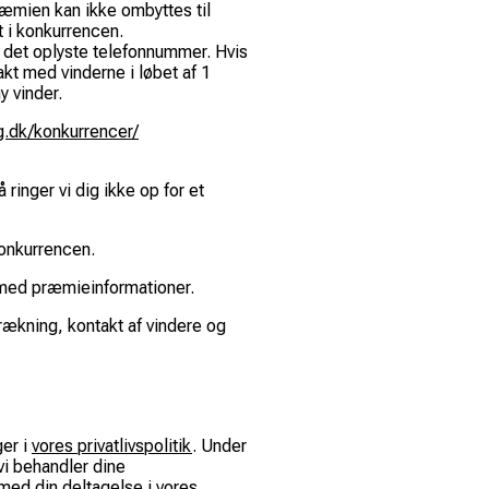
Præmien kan ikke ombyttes til
t i konkurrencen.
a det oplyste telefonnummer. Hvis
akt med vinderne i løbet af 1
ny vinder.
g.dk/konkurrencer/
ringer vi dig ikke op for et
konkurrencen.
se med præmieinformationer.
trækning, kontakt af vindere og
er i
vores privatlivspolitik
. Under
vi behandler dine
med din deltagelse i vores