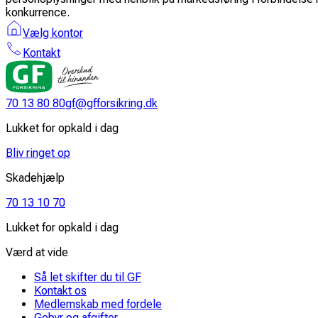
konkurrence.
Vælg kontor
Kontakt
70 13 80 80
gf@gfforsikring.dk
Lukket for opkald i dag
Bliv ringet op
Skadehjælp
70 13 10 70
Lukket for opkald i dag
Værd at vide
Så let skifter du til GF
Kontakt os
Medlemskab med fordele
Gebyr og afgifter