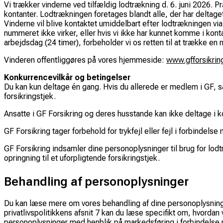
Vi trækker vinderne ved tilfældig lodtrækning d. 6. juni 2026. 
kontanter. Lodtrækningen foretages blandt alle, der har deltage
Vinderne vil blive kontaktet umiddelbart efter lodtrækningen vi
nummeret ikke virker, eller hvis vi ikke har kunnet komme i kont
arbejdsdag (24 timer), forbeholder vi os retten til at trække en 
Vinderen offentliggøres på vores hjemmeside:
www.gfforsikrin
Konkurrencevilkår og betingelser
Du kan kun deltage én gang. Hvis du allerede er medlem i GF, så 
forsikringstjek.
Ansatte i GF Forsikring og deres husstande kan ikke deltage i 
GF Forsikring tager forbehold for trykfejl eller fejl i forbindel
GF Forsikring indsamler dine personoplysninger til brug for lod
opringning til et uforpligtende forsikringstjek.
Behandling af personoplysninger
Du kan læse mere om vores behandling af dine personoplysning
privatlivspolitikkens afsnit 7 kan du læse specifikt om, hvordan 
personoplysninger med henblik på markedsføring i forbindelse 