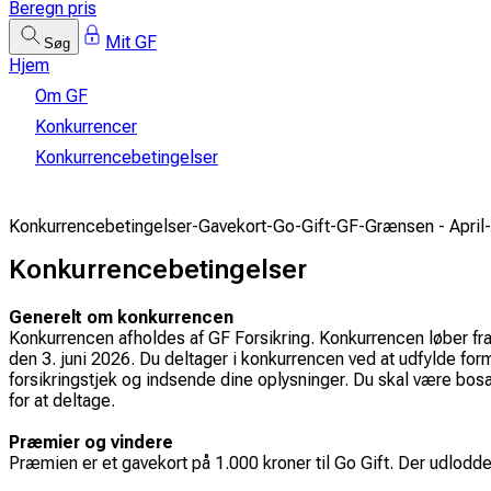
Beregn pris
Mit GF
Søg
Hjem
Om GF
Konkurrencer
Konkurrencebetingelser
Konkurrencebetingelser-Gavekort-Go-Gift-GF-Grænsen - April
Konkurrencebetingelser
Generelt om konkurrencen
Konkurrencen afholdes af GF Forsikring. Konkurrencen løber fr
den 3. juni 2026. Du deltager i konkurrencen ved at udfylde formu
forsikringstjek og indsende dine oplysninger. Du skal være bosa
for at deltage.
Præmier og vindere
Præmien er et gavekort på 1.000 kroner til Go Gift. Der udlodde