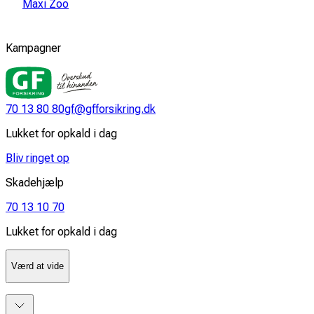
Maxi Zoo
Kampagner
70 13 80 80
gf@gfforsikring.dk
Lukket for opkald i dag
Bliv ringet op
Skadehjælp
70 13 10 70
Lukket for opkald i dag
Værd at vide
Så let skifter du til GF