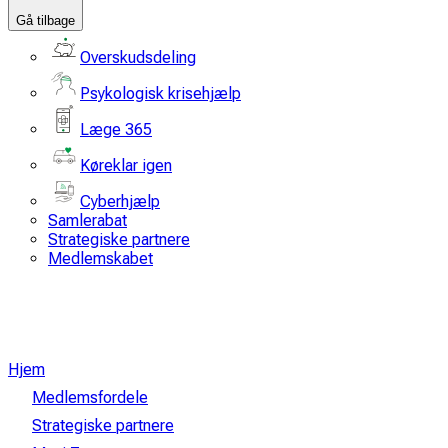
Gå tilbage
Overskudsdeling
Psykologisk krisehjælp
Læge 365
Køreklar igen
Cyberhjælp
Samlerabat
Strategiske partnere
Medlemskabet
Hjem
Medlemsfordele
Strategiske partnere