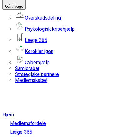
Gå tilbage
Overskudsdeling
Psykologisk krisehjælp
Læge 365
Køreklar igen
Cyberhjælp
Samlerabat
Strategiske partnere
Medlemskabet
Hjem
Medlemsfordele
Læge 365