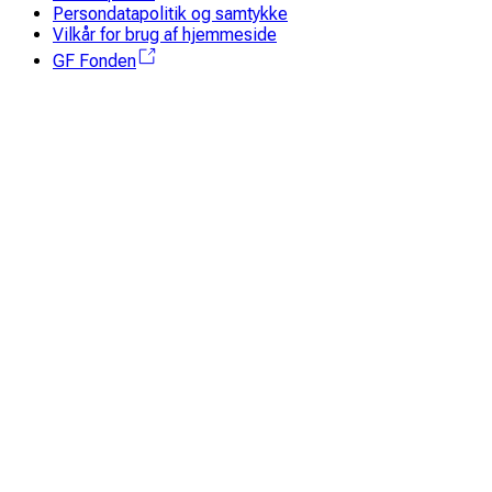
Presserum og mediearkiv
Persondatapolitik og samtykke
Vilkår for brug af hjemmeside
GF Fonden