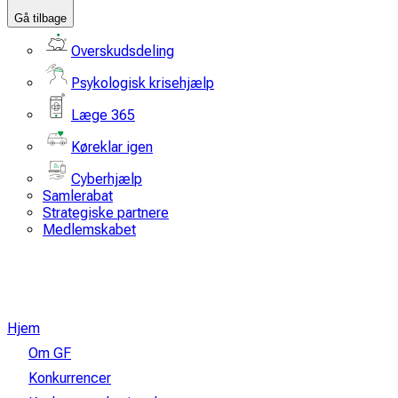
Gå tilbage
Overskudsdeling
Psykologisk krisehjælp
Læge 365
Køreklar igen
Cyberhjælp
Samlerabat
Strategiske partnere
Medlemskabet
Hjem
Om GF
Konkurrencer