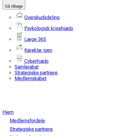
Gå tilbage
Overskudsdeling
Psykologisk krisehjælp
Læge 365
Køreklar igen
Cyberhjælp
Samlerabat
Strategiske partnere
Medlemskabet
Hjem
Medlemsfordele
Strategiske partnere