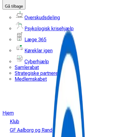
Gå tilbage
Overskudsdeling
Psykologisk krisehjælp
Læge 365
Køreklar igen
Cyberhjælp
Samlerabat
Strategiske partnere
Medlemskabet
Hjem
Klub
GF Aalborg og Randers