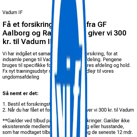
Vadum IF
Få et forsikringstilbud** fra GF
Aalborg og Randers – så giver vi 300
kr. til Vadum IF
Vi har indgået et samarbejde med GF Forsikring, for at
indsamle penge til Vadum IFs fodboldafdeling. Pengene
bruges til specifikke formål udvalgt af jeres afdeling og hold.
Fx nyt træningsudstyr og en årlig fodboldlejr til vores
ungdomsafdeling
Så nemt er det:
1. Bestil et forsikringstjek her på siden.
2. Når du har fået et forsikringstilbud, giver vi 300 kr. til Vadum
**Gælder ved tilbud på minimum 3 forsikringer. Gælder ikke
eksisterende medlemmer i GF Forsikring eller husstande,
som har modtaget tilbud fra GF Forsikring de seneste 12 mdr.