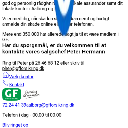
god og personlig rådgivning af din lokale assurandør samt dit
lokale kontor i Aalborg og Randers.
Vi er med dig, når skaden sker. Du kan nemt og hurtigt
anmelde din skade online eller over telefonen.
Mere end 350.000 har allerede sagt ja til at være medlem i
GF.
Har du spørgsmål, er du velkommen til at
kontakte vores salgschef Peter Hermann
Ring til Peter på
26 46 68 12
eller skriv til
pher@gfforsikring.dk
Vælg kontor
Kontakt
72 24 41 39
aalborg@gfforsikring.dk
Telefon i dag - 00.00 til 00.00
Bliv ringet op