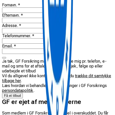
Fornavn
.
*
Efternavn
.
*
Adresse
.
*
Telefonnummer
.
*
Email
.
*
Ja tak, GF Forsikring må gerne kontakte mig pr. telefon, e-
mail og sms for at aftale et forsikringstjek, følge op eller
udarbejde et tilbud
Vil du alligevel ikke kontaktes, så kan du
trække dit samtykke
tilbage her
.
Læs hvordan vi behandler dine oplysninger i GF Forsikrings
persondatapolitik
.
Få et tilbud
GF er ejet af medlemmerne
Som medlem i GF Forsikring får du del i overskuddet. Du får